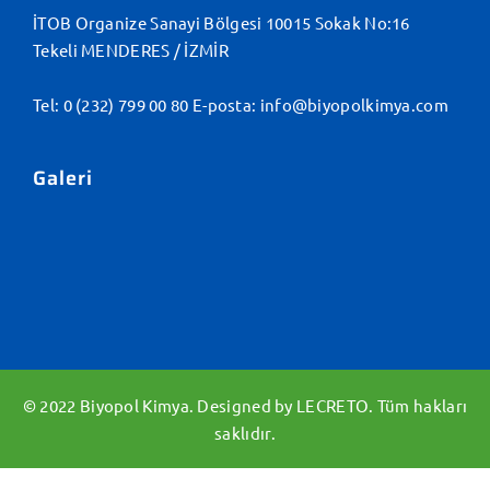
İTOB Organize Sanayi Bölgesi 10015 Sokak No:16
Tekeli MENDERES / İZMİR
Tel:
0 (232) 799 00 80
E-posta:
info@biyopolkimya.com
Galeri
© 2022 Biyopol Kimya. Designed by
LECRETO
. Tüm hakları
saklıdır.